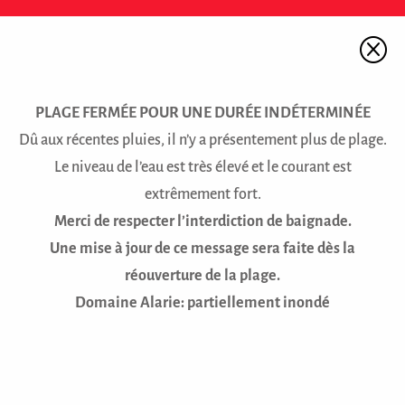
contrôle des insectes
piqueurs
Q
«La firme GDG Environnement
entreprend à nouveau le programme de
PLAGE FERMÉE POUR UNE DURÉE INDÉTERMINÉE
contrôle des insectes piqueurs dans
INSCRIPTION À
Dû aux récentes pluies, il n’y a présentement plus de plage.
notre municipalité pour la saison 2026.
L'INFOLETTRE
Le niveau de l’eau est très élevé et le courant est
Les interventions seront réalisées
extrêmement fort.
uniquement à l’aide de larvicides
Nom complet
Merci de respecter l’interdiction de baignade.
biologiques, reconnus pour leur
Une mise à jour de ce message sera faite dès la
efficacité ciblée et leur...
réouverture de la plage.
read more
Courriel
*
Domaine Alarie: partiellement inondé
JE M'ABONNE
La MRC des Laurentides