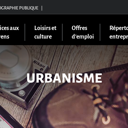
OGRAPHIE PUBLIQUE
|
ices aux
Loisirs et
Offres
Réperto
yens
culture
d’emploi
entrepr
URBANISME