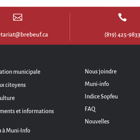


etariat@brebeuf.ca
(819) 425-983
Nous joindre
ation municipale
Muni-info
ux citoyens
Indice Sopfeu
culture
FAQ
ments et informations
Nouvelles
n à Muni-Info