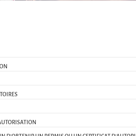
ION
ATOIRES
'AUTORISATION