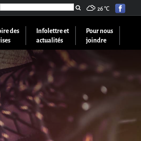
Search
26 °
C
for:
ire des
Infolettre et
Pour nous
ises
actualités
joindre