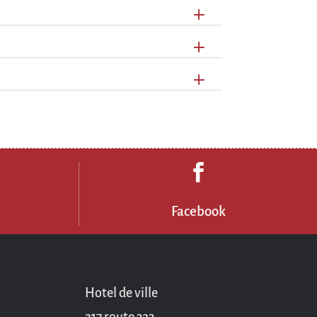

3
Facebook
Hotel de ville
217 route 323