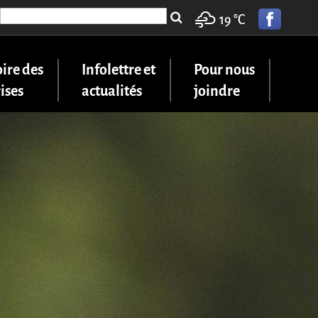
Search
19 °
C
for:
ire des
Infolettre et
Pour nous
ises
actualités
joindre