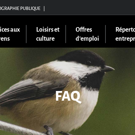
OGRAPHIE PUBLIQUE
|
ices aux
Loisirs et
Offres
Réperto
yens
culture
d’emploi
entrepr
FAQ