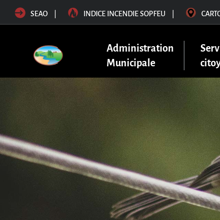
SEAO
|
INDICE INCENDIE SOPFEU
|
CART
Administration
Serv
Municipale
cito