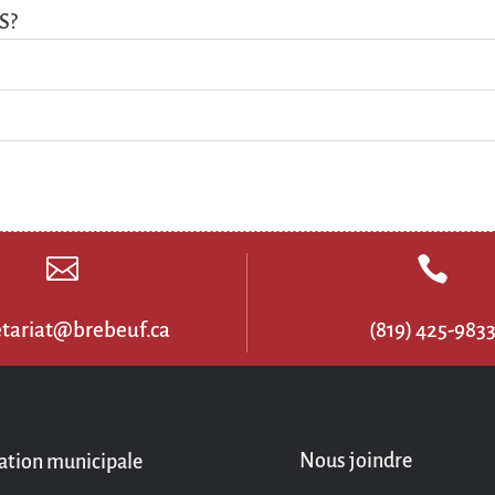
S?


etariat@brebeuf.ca
(819) 425-983
Nous joindre
ation municipale