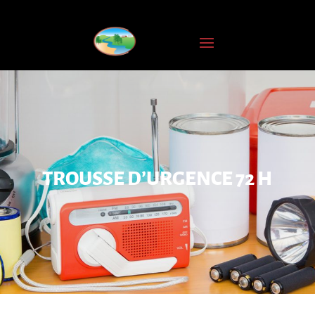
INSCRIPTION
À
L'INFOLETTRE
Nom
complet
Courriel
*
TROUSSE D’URGENCE 72 H
JE
M'ABONNE