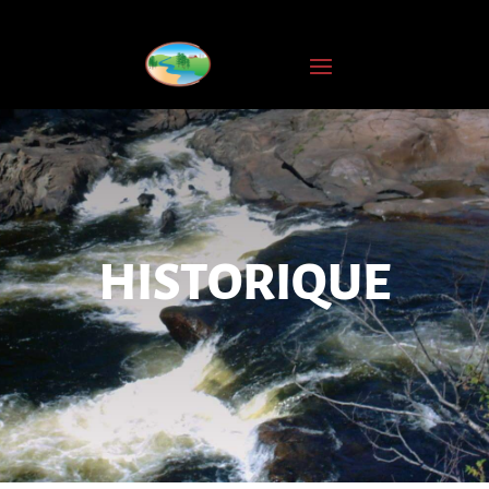
INSCRIPTION
À
L'INFOLETTRE
Nom
complet
Courriel
*
HISTORIQUE
JE
M'ABONNE