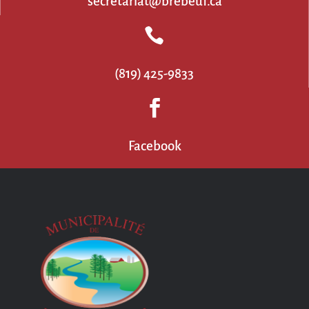
secretariat@brebeuf.ca

(819) 425-9833

Facebook