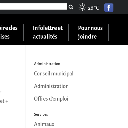
Search
26 °
C
for:
ire des
Infolettre et
Pour nous
ises
actualités
joindre
Administration
Conseil municipal
Administration
:
Offres d’emploi
et +
Services
Animaux