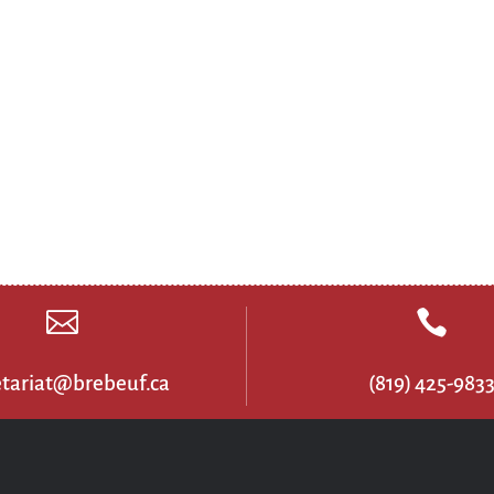


etariat@brebeuf.ca
(819) 425-983