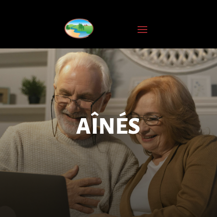
INSCRIPTION
À
L'INFOLETTRE
Nom
complet
Courriel
*
AÎNÉS
JE
M'ABONNE