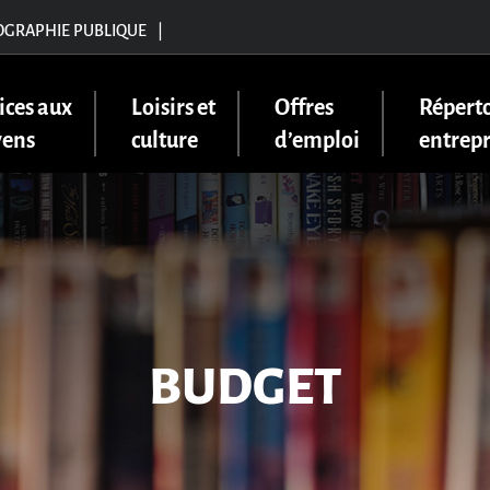
OGRAPHIE PUBLIQUE
|
ices aux
Loisirs et
Offres
Réperto
yens
culture
d’emploi
entrepr
BUDGET