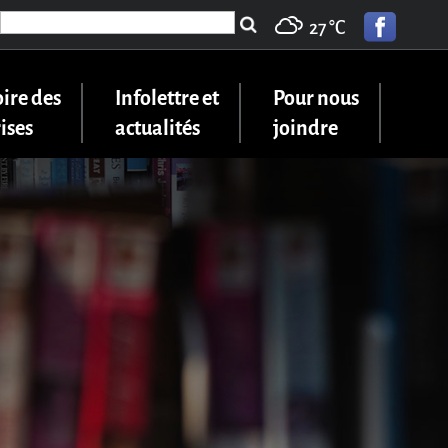
Search
27 °
C
for:
ire des
Infolettre et
Pour nous
ises
actualités
joindre