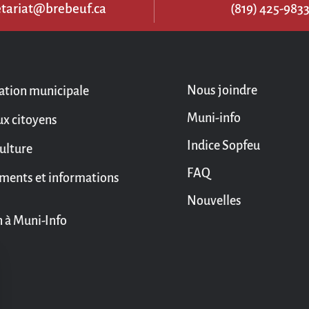
etariat@brebeuf.ca
(819) 425-983
Nous joindre
ation municipale
Muni-info
ux citoyens
Indice Sopfeu
culture
FAQ
ments et informations
Nouvelles
n à Muni-Info