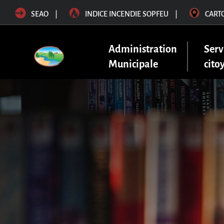
SEAO
|
INDICE INCENDIE SOPFEU
|
CART
Administration
Serv
Municipale
cito