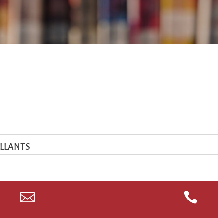
ILLANTS

