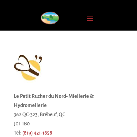
INSCRIPTION
À
L'INFOLETTRE
Nom
complet
Courriel
*
JE
M'ABONNE
Le Pe
tit Rucher du Nord- Miellerie &
Hydromellerie
362 QC-323, Brébeuf, QC
J0T 1B0
Tél:
(819) 4
21-1858