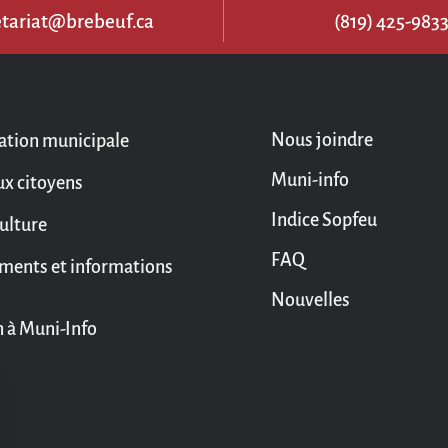
etariat@brebeuf.ca
(819) 425-983
Nous joindre
ation municipale
Muni-info
ux citoyens
Indice Sopfeu
culture
FAQ
ments et informations
Nouvelles
n à Muni-Info