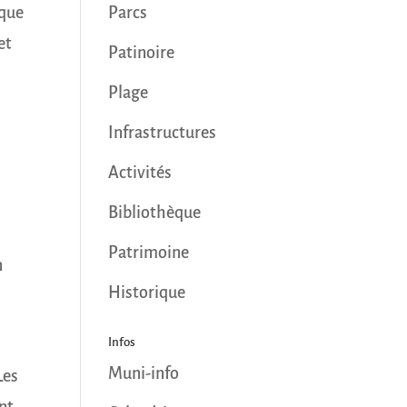
ique
Parcs
et
Patinoire
Plage
Infrastructures
Activités
Bibliothèque
Patrimoine
n
Historique
Infos
Muni-info
Les
nt