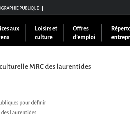
OGRAPHIE PUBLIQUE
|
ices aux
Loisirs et
Offres
Réperto
yens
culture
d’emploi
entrepr
 culturelle MRC des laurentides
bliques pour définir
C des Laurentides