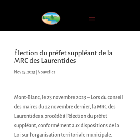
INSCRIPTION
À
L'INFOLETTRE
Nom
complet
Élection du préfet suppléant de la
MRC des Laurentides
Courriel
*
Nov 23, 2023
|
Nouvelles
JE
Mont-Blanc, le 23 novembre 2023 – Lors du conseil
M'ABONNE
des maires du 22 novembre dernier, la MRC des
Laurentides a procédé à l’élection du préfet
suppléant, conformément aux dispositions de la
Loi sur l’organisation territoriale municipale.