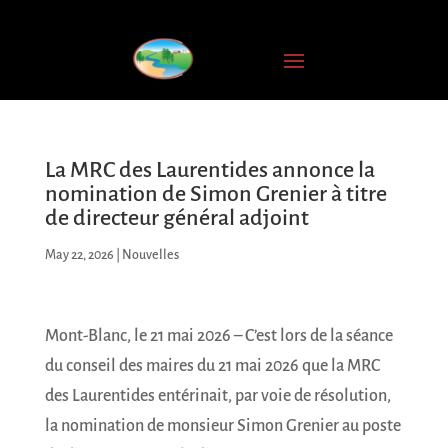
INSCRIPTION
À
L'INFOLETTRE
Nom
complet
La MRC des Laurentides annonce la
nomination de Simon Grenier à titre
Courriel
de directeur général adjoint
*
May 22, 2026
|
Nouvelles
JE
M'ABONNE
Mont-Blanc, le 21 mai 2026 – C’est lors de la séance
du conseil des maires du 21 mai 2026 que la MRC
des Laurentides entérinait, par voie de résolution,
la nomination de monsieur Simon Grenier au poste