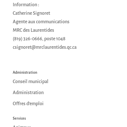
Courriel
*
Information :
Catherine Signoret
Agente aux communications
JE M'ABONNE
MRC des Laurentides
(819) 326-0666, poste 1048
csignoret@mrclaurentides.qc.ca
Administration
Conseil municipal
Administration
Offres d’emploi
Services