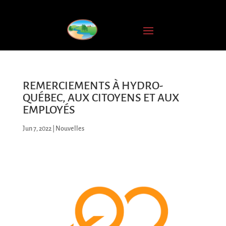
INSCRIPTION
À
L'INFOLETTRE
Nom
complet
REMERCIEMENTS À HYDRO-
QUÉBEC, AUX CITOYENS ET AUX
Courriel
EMPLOYÉS
*
Jun 7, 2022
|
Nouvelles
JE
M'ABONNE