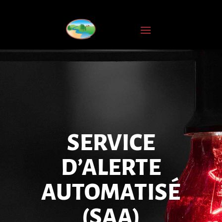
INSCRIPTION
À
L'INFOLETTRE
Nom
complet
Courriel
*
SERVICE
JE
M'ABONNE
D’ALERTE
AUTOMATISÉ
(SAA)