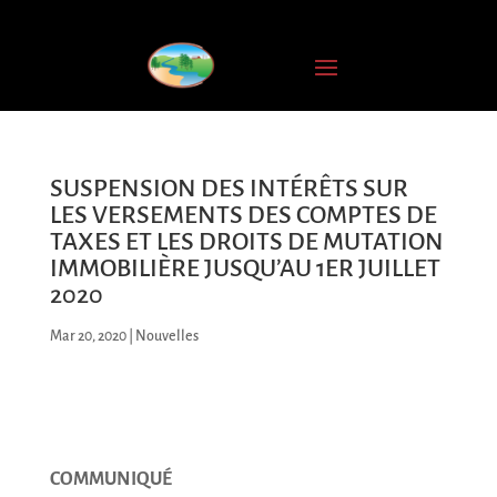
INSCRIPTION
À
L'INFOLETTRE
Nom
complet
SUSPENSION DES INTÉRÊTS SUR
LES VERSEMENTS DES COMPTES DE
Courriel
TAXES ET LES DROITS DE MUTATION
*
IMMOBILIÈRE JUSQU’AU 1ER JUILLET
2020
JE
Mar 20, 2020
|
Nouvelles
M'ABONNE
COMMUNIQUÉ