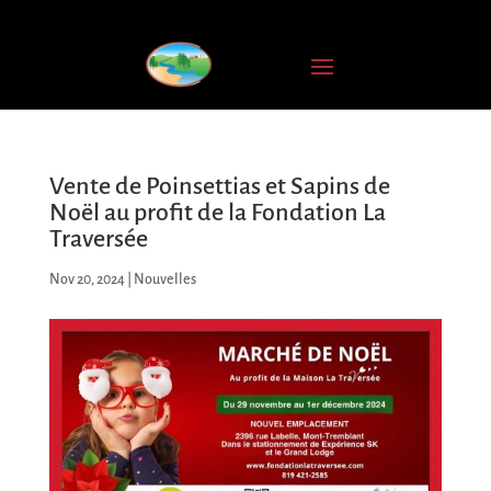
INSCRIPTION
À
L'INFOLETTRE
Nom
complet
Vente de Poinsettias et Sapins de
Noël au profit de la Fondation La
Courriel
Traversée
*
Nov 20, 2024
|
Nouvelles
JE
M'ABONNE