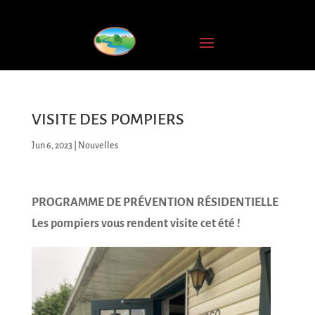
INSCRIPTION
À
L'INFOLETTRE
Nom
complet
VISITE DES POMPIERS
Jun 6, 2023
|
Nouvelles
Courriel
*
PROGRAMME DE PRÉVENTION RÉSIDENTIELLE
JE
M'ABONNE
Les pompiers vous rendent visite cet été !