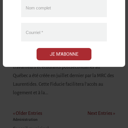
Nom complet
La MRC des Laurentides mobilisée pour déployer une
offre de logement abordable aux employés et étudiants
du territoire
Courriel
*
Apr 3, 2024
|
Nouvelles
Mont-Blanc, le 3 avril 2024 – La première Fiducie
JE M'ABONNE
d’utilité sociale en matière d’habitation pour
travailleurs et étudiants postsecondaires au
Québec a été créée en juillet dernier par la MRC des
Laurentides. Cette Fiducie facilitera l’accès au
logement et à la...
« Older Entries
Next Entries »
Administration