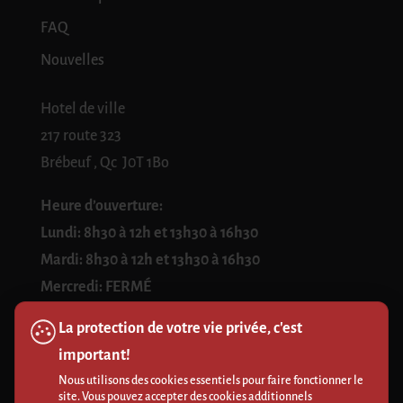
FAQ
Nouvelles
Hotel de ville
217 route 323
Brébeuf , Qc J0T 1Bo
Heure d’ouverture:
Lundi: 8h30 à 12h et 13h30 à 16h30
Mardi: 8h30 à 12h et 13h30 à 16h30
Mercredi: FERMÉ
Jeudi: 8h30 à 12h et 13h30 à 16h30
La protection de votre vie privée, c'est
Vendredi: 8h30 à 12h
important!
Nous utilisons des cookies essentiels pour faire fonctionner le
Politique de confidentialité
site. Vous pouvez accepter des cookies additionnels